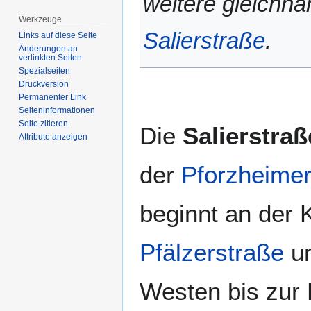
weitere gleichna
Werkzeuge
Salierstraße
.
Links auf diese Seite
Änderungen an
verlinkten Seiten
Spezialseiten
Druckversion
Permanenter Link
Seiten­­informationen
Seite zitieren
Die
Salierstraß
Attribute anzeigen
der
Pforzheime
beginnt an der 
Pfälzerstraße
un
Westen bis zur 