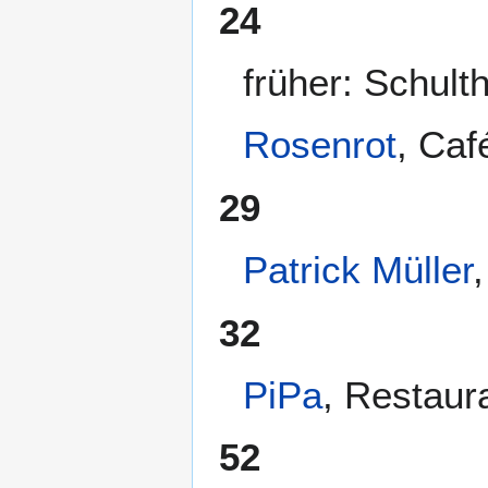
24
früher: Schult
Rosenrot
, Caf
29
Patrick Müller
32
PiPa
, Restaur
52