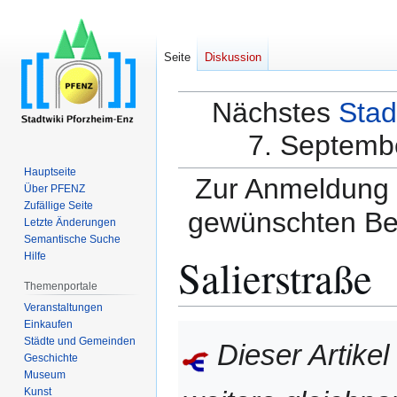
Seite
Diskussion
Nächstes
Stad
7. Septembe
Hauptseite
Zur Anmeldung a
Über PFENZ
Zufällige Seite
gewünschten Be
Letzte Änderungen
Semantische Suche
Salierstraße
Hilfe
Themenportale
Veranstaltungen
Einkaufen
Zur
Zur
Städte und Gemeinden
Dieser Artikel
Navigation
Suche
Geschichte
springen
springen
Museum
Kunst