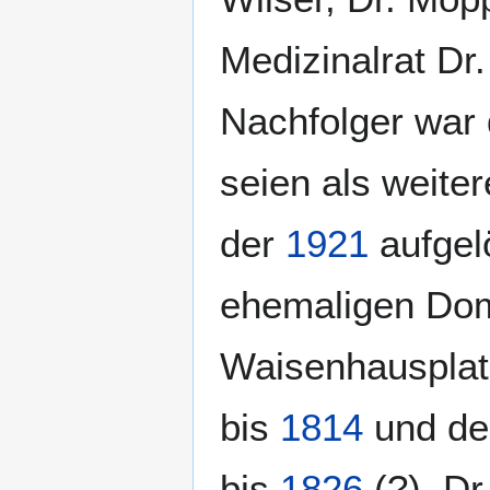
Medizinalrat D
Nachfolger war 
seien als weiter
der
1921
aufgelö
ehemaligen Dom
Waisenhausplat
bis
1814
und de
bis
1826
(?), Dr