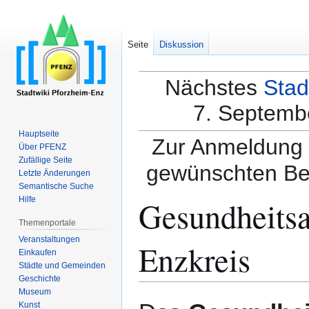
Seite
Diskussion
Nächstes
Stad
7. Septembe
Hauptseite
Zur Anmeldung a
Über PFENZ
Zufällige Seite
gewünschten Be
Letzte Änderungen
Semantische Suche
Gesundheitsa
Hilfe
Themenportale
Veranstaltungen
Enzkreis
Einkaufen
Städte und Gemeinden
Geschichte
Museum
Zur
Zur
Kunst