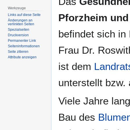
Das
Gesundhei
Navigation
Suche
Werkzeuge
springen
springen
Pforzheim und
Links auf diese Seite
Änderungen an
verlinkten Seiten
Spezialseiten
befindet sich i
Druckversion
Permanenter Link
Seiten­­informationen
Frau Dr. Roswit
Seite zitieren
Attribute anzeigen
ist dem
Landrat
unterstellt bzw.
Viele Jahre lan
Bau des
Blume