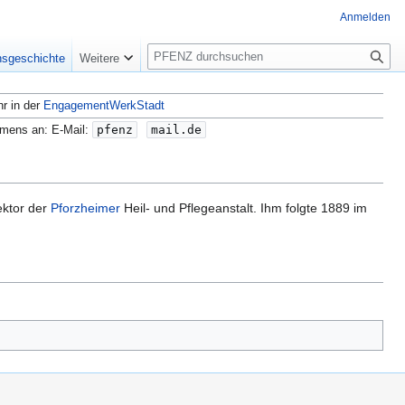
Anmelden
S
nsgeschichte
Weitere
u
c
hr in der
EngagementWerkStadt
h
e
amens an: E-Mail:
pfenz
mail.de
ektor der
Pforzheimer
Heil- und Pflegeanstalt. Ihm folgte 1889 im