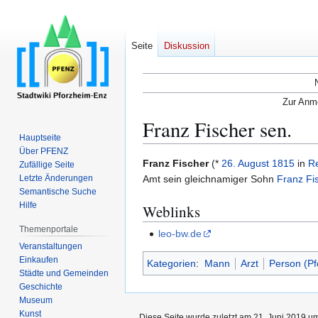
Seite
Diskussion
Zur Anme
Franz Fischer sen.
Hauptseite
Über PFENZ
Zur
Zur
Franz Fischer
(*
26. August
1815
in
R
Zufällige Seite
Navigation
Suche
Letzte Änderungen
Amt sein gleichnamiger Sohn
Franz Fis
Semantische Suche
springen
springen
Hilfe
Weblinks
Themenportale
leo-bw.de
Veranstaltungen
Einkaufen
Kategorien
:
Mann
Arzt
Person (Pf
Städte und Gemeinden
Geschichte
Museum
Kunst
Diese Seite wurde zuletzt am 21. Juni 2019 um