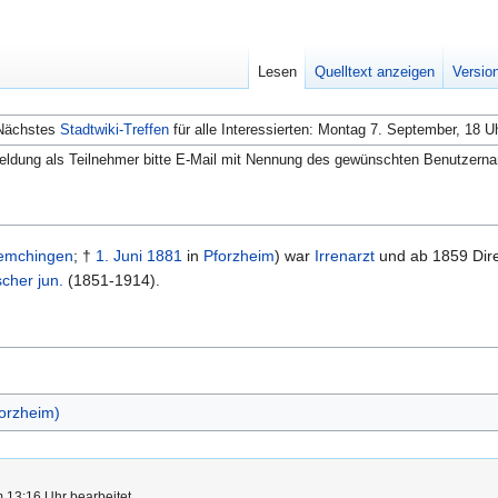
Lesen
Quelltext anzeigen
Versio
Nächstes
Stadtwiki-Treffen
für alle Interessierten: Montag 7. September, 18 U
ldung als Teilnehmer bitte E-Mail mit Nennung des gewünschten Benutzern
emchingen
; †
1. Juni
1881
in
Pforzheim
) war
Irrenarzt
und ab 1859 Dir
cher jun.
(1851-1914).
orzheim)
 13:16 Uhr bearbeitet.