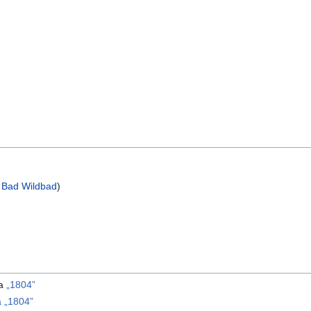
:
Bad Wildbad
)
ma
„1804”
 „1804”