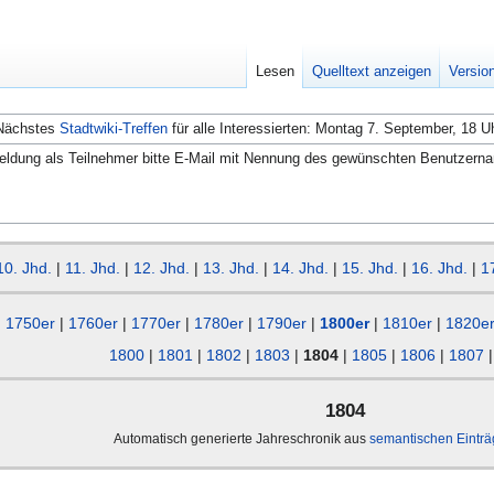
Lesen
Quelltext anzeigen
Versio
Nächstes
Stadtwiki-Treffen
für alle Interessierten: Montag 7. September, 18 U
ldung als Teilnehmer bitte E-Mail mit Nennung des gewünschten Benutzern
10. Jhd.
|
11. Jhd.
|
12. Jhd.
|
13. Jhd.
|
14. Jhd.
|
15. Jhd.
|
16. Jhd.
|
1
1750er
|
1760er
|
1770er
|
1780er
|
1790er
|
1800er
|
1810er
|
1820e
1800
|
1801
|
1802
|
1803
|
1804
|
1805
|
1806
|
1807
1804
Automatisch generierte Jahreschronik aus
semantischen Eintr