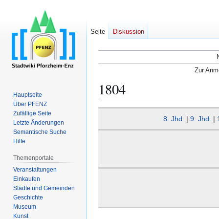
Seite
Diskussion
Zur Anme
1804
Hauptseite
Über PFENZ
Zur
Zur
Zufällige Seite
8. Jhd.
|
9. Jhd.
|
Navigation
Suche
Letzte Änderungen
Semantische Suche
springen
springen
Hilfe
Themenportale
Veranstaltungen
Einkaufen
Städte und Gemeinden
Geschichte
Museum
Kunst