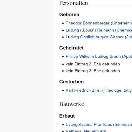
Personalien
Geboren
Theodor Bohnenberger
(
Unterneh
Ludwig („Louis“) Reimann
(
Chemik
Ludwig Gottlieb August Waaser
(
Jur
Geheiratet
Philipp Wilhelm Ludwig Braun
(
Apot
kein Eintrag 2. Ehe gefunden
kein Eintrag 3. Ehe gefunden
Gestorben
Karl Friedrich Ziller
(
Theologe
,
tätig
Bauwerke
Erbaut
Evangelisches Pfarrhaus (Simmoz
Rathaus (Neuenbürg)