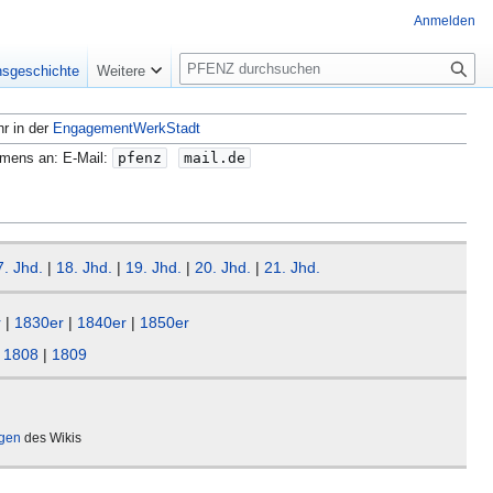
Anmelden
S
nsgeschichte
Weitere
u
c
hr in der
EngagementWerkStadt
h
e
amens an: E-Mail:
pfenz
mail.de
7. Jhd.
|
18. Jhd.
|
19. Jhd.
|
20. Jhd.
|
21. Jhd.
r
|
1830er
|
1840er
|
1850er
|
1808
|
1809
ägen
des Wikis