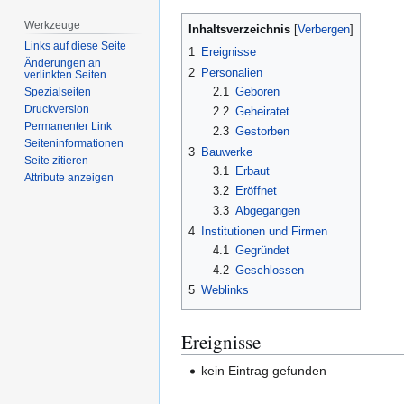
Werkzeuge
Inhaltsverzeichnis
Links auf diese Seite
1
Ereignisse
Änderungen an
2
Personalien
verlinkten Seiten
2.1
Geboren
Spezialseiten
Druckversion
2.2
Geheiratet
Permanenter Link
2.3
Gestorben
Seiten­­informationen
3
Bauwerke
Seite zitieren
3.1
Erbaut
Attribute anzeigen
3.2
Eröffnet
3.3
Abgegangen
4
Institutionen und Firmen
4.1
Gegründet
4.2
Geschlossen
5
Weblinks
Ereignisse
kein Eintrag gefunden