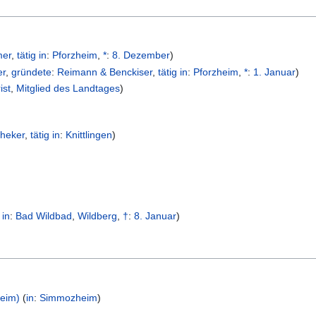
mer
,
tätig in
:
Pforzheim
,
*
:
8. Dezember
)
er
,
gründete
:
Reimann & Benckiser
,
tätig in
:
Pforzheim
,
*
:
1. Januar
)
ist
,
Mitglied des Landtages
)
heker
,
tätig in
:
Knittlingen
)
 in
:
Bad Wildbad
,
Wildberg
,
†
:
8. Januar
)
heim)
(
in
:
Simmozheim
)