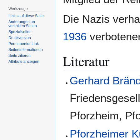
Werkzeuge
Die Nazis verha
Links auf diese Seite
Änderungen an
verlinkten Seiten
Spezialseiten
1936
verbotenen
Druckversion
Permanenter Link
Seiten­­informationen
Literatur
Seite zitieren
Attribute anzeigen
Gerhard Bränd
Friedensgesell
Pforzheim, Pf
Pforzheimer K