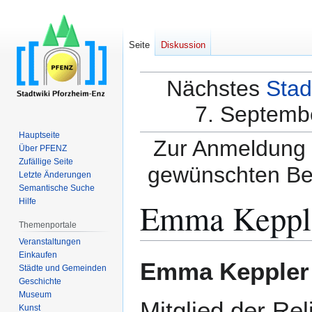
Seite
Diskussion
Nächstes
Stad
7. Septembe
Hauptseite
Zur Anmeldung a
Über PFENZ
Zufällige Seite
gewünschten Be
Letzte Änderungen
Semantische Suche
Emma Keppl
Hilfe
Themenportale
Veranstaltungen
Einkaufen
Zur
Zur
Emma Keppler
Städte und Gemeinden
Navigation
Suche
Geschichte
springen
springen
Museum
Mitglied der Re
Kunst