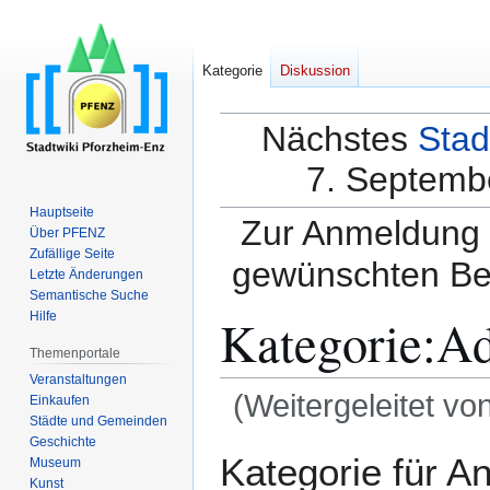
Kategorie
Diskussion
Nächstes
Stad
7. Septembe
Hauptseite
Zur Anmeldung a
Über PFENZ
Zufällige Seite
gewünschten Be
Letzte Änderungen
Semantische Suche
Kategorie
:
Ad
Hilfe
Themenportale
Veranstaltungen
(Weitergeleitet vo
Einkaufen
Städte und Gemeinden
Geschichte
Zur
Zur
Kategorie für A
Museum
Navigation
Suche
Kunst