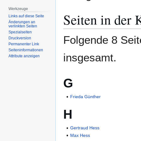
springen
springen
Werkzeuge
Seiten in der 
Links auf diese Seite
Änderungen an
verlinkten Seiten
Spezialseiten
Folgende 8 Seit
Druckversion
Permanenter Link
Seiten­­informationen
insgesamt.
Attribute anzeigen
G
Frieda Günther
H
Gertraud Hess
Max Hess