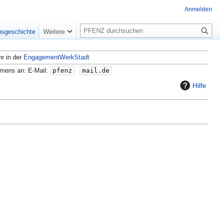
Anmelden
S
nsgeschichte
Weitere
u
c
hr in der
EngagementWerkStadt
h
e
amens an: E-Mail:
pfenz
mail.de
Hilfe