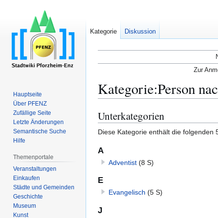
Kategorie
Diskussion
Zur Anme
Kategorie
:
Person nac
Hauptseite
Über PFENZ
Unterkategorien
Zufällige Seite
Zur
Zur
Letzte Änderungen
Navigation
Suche
Diese Kategorie enthält die folgenden 
Semantische Suche
springen
springen
Hilfe
A
Themenportale
Adventist
(8 S)
Veranstaltungen
Einkaufen
E
Städte und Gemeinden
Evangelisch
(5 S)
Geschichte
Museum
J
Kunst