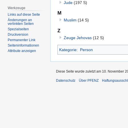
Jude
(197 S)
Werkzeuge
M
Links auf diese Seite
Muslim
(14 S)
Änderungen an
verlinkten Seiten
Spezialseiten
Z
Druckversion
Zeuge Jehovas
(12 S)
Permanenter Link
Seiten­­informationen
Kategorie
:
Person
Attribute anzeigen
Diese Seite wurde zuletzt am 10. November 2
Datenschutz
Über PFENZ
Haftungsaussch