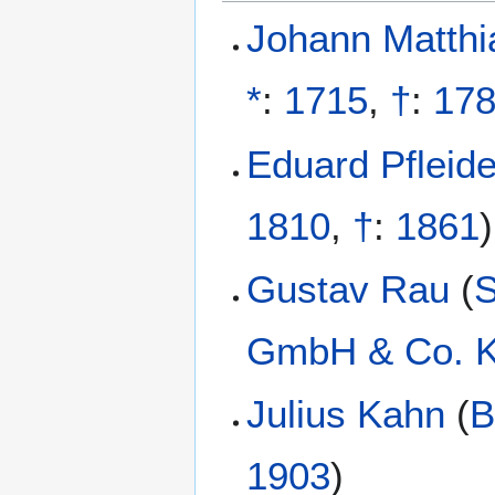
Johann Matthia
*
:
1715
,
†
:
17
Eduard Pfleide
1810
,
†
:
1861
)
Gustav Rau
(
S
GmbH & Co. 
Julius Kahn
(
B
1903
)