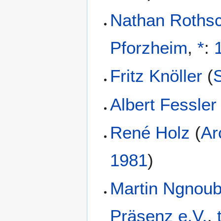
Nathan Rothsc
Pforzheim
,
*
:
Fritz Knöller
(
S
Albert Fessler
René Holz
(
Ar
1981
)
Martin Ngnou
Präsenz e.V.
,