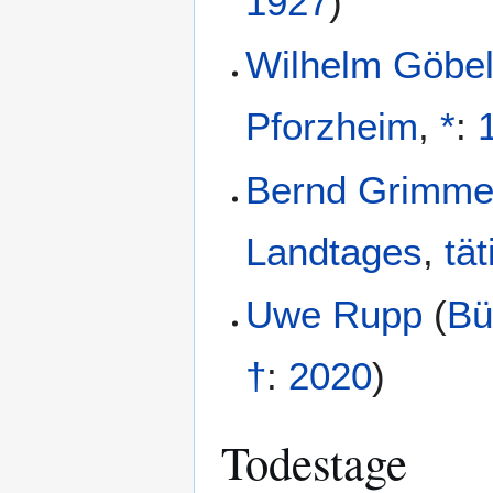
1927
)
Wilhelm Göbe
Pforzheim
,
*
:
Bernd Grimme
Landtages
,
tät
Uwe Rupp
(
Bü
†
:
2020
)
Todestage