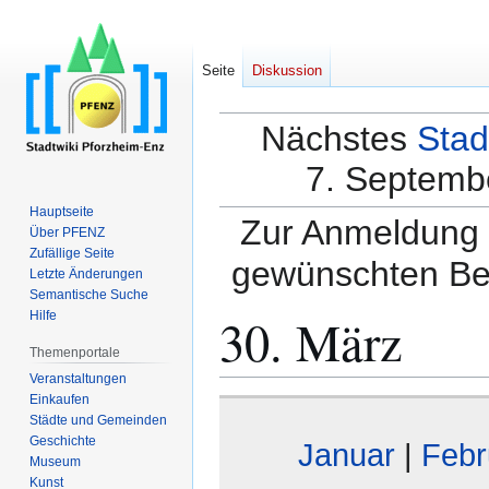
Seite
Diskussion
Nächstes
Stad
7. Septembe
Hauptseite
Zur Anmeldung a
Über PFENZ
Zufällige Seite
gewünschten Be
Letzte Änderungen
Semantische Suche
30. März
Hilfe
Themenportale
Veranstaltungen
Einkaufen
Zur
Zur
Städte und Gemeinden
Navigation
Suche
Geschichte
Januar
|
Febr
springen
springen
Museum
Kunst