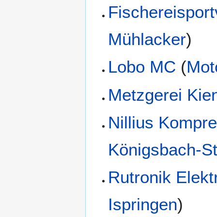
Fischereisport
Mühlacker
)
Lobo MC
(
Mot
Metzgerei Kie
Nillius Kompr
Königsbach-St
Rutronik Elek
Ispringen
)