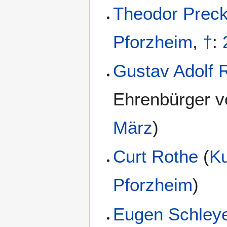
Theodor Precke
Pforzheim
,
†
:
Gustav Adolf R
Ehrenbürger v
März
)
Curt Rothe
(
K
Pforzheim
)
Eugen Schley