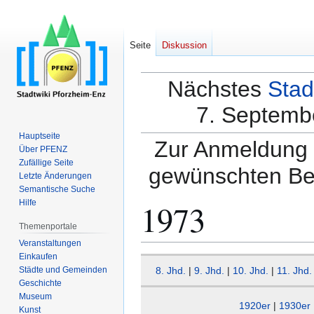
Seite
Diskussion
Nächstes
Stad
7. Septembe
Hauptseite
Zur Anmeldung a
Über PFENZ
Zufällige Seite
gewünschten Be
Letzte Änderungen
Semantische Suche
1973
Hilfe
Themenportale
Veranstaltungen
Einkaufen
Zur
Zur
Städte und Gemeinden
8. Jhd.
|
9. Jhd.
|
10. Jhd.
|
11. Jhd.
Navigation
Suche
Geschichte
springen
springen
Museum
1920er
|
1930er
Kunst