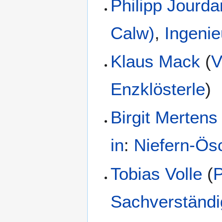
Philipp Jourda
Calw)
,
Ingenie
Klaus Mack
(
V
Enzklösterle
)
Birgit Mertens
in
:
Niefern-Ös
Tobias Volle
(
P
Sachverständi