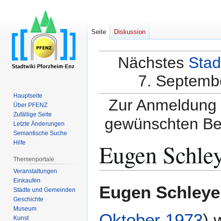
Seite
Diskussion
Nächstes
Stad
7. Septembe
Hauptseite
Zur Anmeldung a
Über PFENZ
Zufällige Seite
gewünschten Be
Letzte Änderungen
Semantische Suche
Eugen Schley
Hilfe
Themenportale
Veranstaltungen
Einkaufen
Zur
Zur
Eugen Schleye
Städte und Gemeinden
Navigation
Suche
Geschichte
springen
springen
Museum
Oktober
1973
) 
Kunst