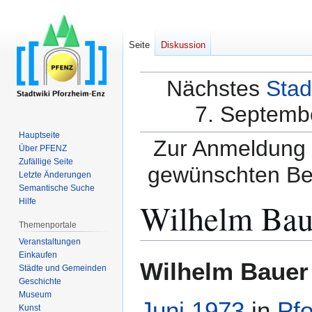
Seite
Diskussion
Nächstes
Stad
7. Septembe
Hauptseite
Zur Anmeldung a
Über PFENZ
Zufällige Seite
gewünschten Be
Letzte Änderungen
Semantische Suche
Wilhelm Bau
Hilfe
Themenportale
Veranstaltungen
Einkaufen
Zur
Zur
Wilhelm Bauer
Städte und Gemeinden
Navigation
Suche
Geschichte
springen
springen
Museum
Juni
1973
in
Pf
Kunst