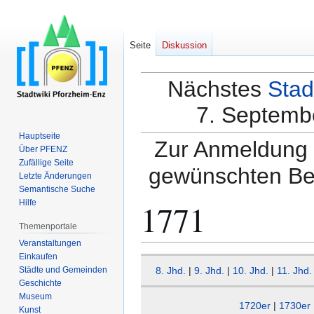
Seite
Diskussion
Nächstes
Stad
7. Septembe
Hauptseite
Zur Anmeldung a
Über PFENZ
Zufällige Seite
gewünschten Be
Letzte Änderungen
Semantische Suche
1771
Hilfe
Themenportale
Veranstaltungen
Einkaufen
Zur
Zur
Städte und Gemeinden
8. Jhd.
|
9. Jhd.
|
10. Jhd.
|
11. Jhd.
Navigation
Suche
Geschichte
springen
springen
Museum
1720er
|
1730er
Kunst