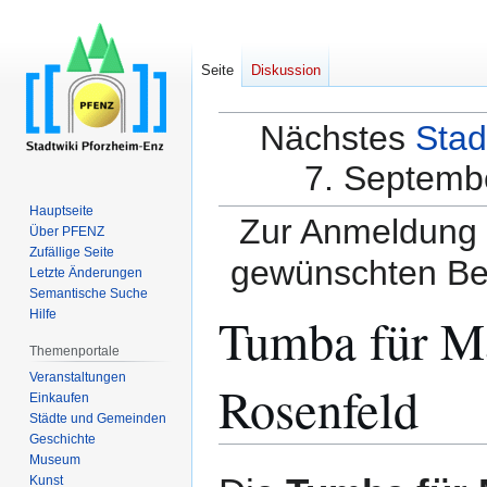
Seite
Diskussion
Nächstes
Stad
7. Septembe
Hauptseite
Zur Anmeldung a
Über PFENZ
Zufällige Seite
gewünschten Be
Letzte Änderungen
Semantische Suche
Tumba für Ma
Hilfe
Themenportale
Veranstaltungen
Rosenfeld
Einkaufen
Städte und Gemeinden
Geschichte
Museum
Zur
Zur
Kunst