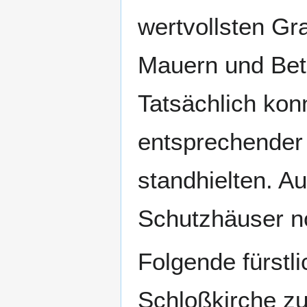
wertvollsten Gr
Mauern und Beto
Tatsächlich kon
entsprechender
standhielten. A
Schutzhäuser n
Folgende fürstl
Schloßkirche z