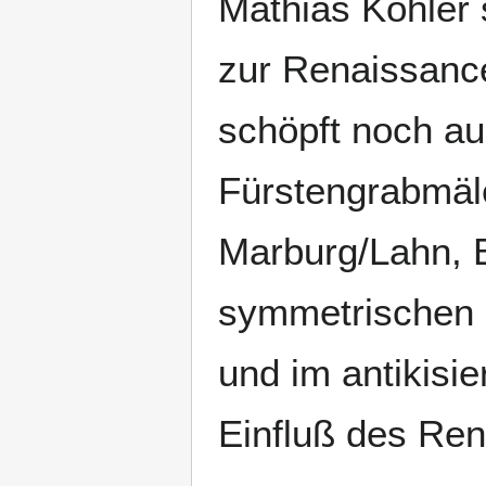
Mathias Köhler 
zur Renaissance
schöpft noch aus
Fürstengrabmäle
Marburg/Lahn, 
symmetrischen 
und im antikisi
Einfluß des Rena