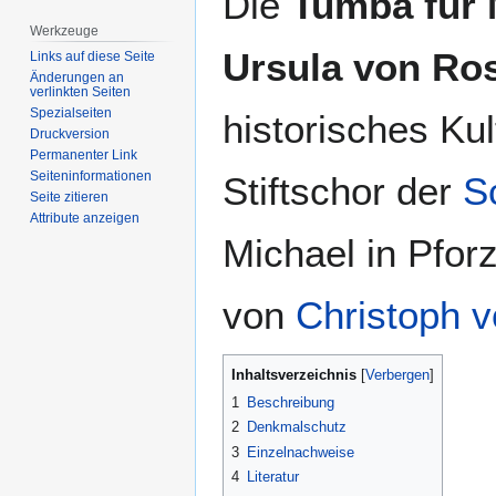
Die
Tumba für 
Navigation
Suche
Werkzeuge
springen
springen
Ursula von Ro
Links auf diese Seite
Änderungen an
verlinkten Seiten
Spezialseiten
historisches Ku
Druckversion
Permanenter Link
Seiten­­informationen
Stiftschor der
S
Seite zitieren
Attribute anzeigen
Michael in Pfor
von
Christoph 
Inhaltsverzeichnis
1
Beschreibung
2
Denkmalschutz
3
Einzelnachweise
4
Literatur