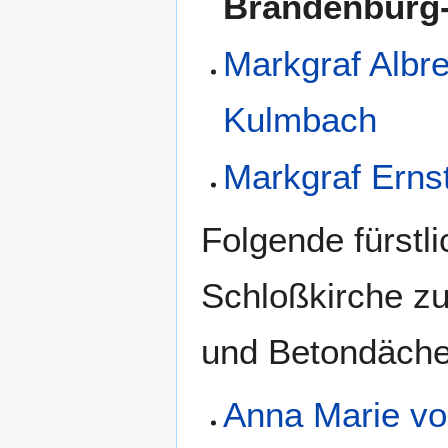
Brandenburg-
Markgraf Albre
Kulmbach
Markgraf Erns
Folgende fürstl
Schloßkirche z
und Betondächer
Anna Marie v