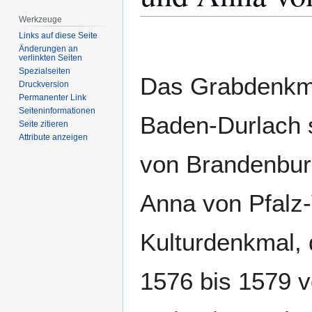
Werkzeuge
Zur
Zur
Links auf diese Seite
Änderungen an
Navigation
Suche
verlinkten Seiten
springen
springen
Spezialseiten
Das Grabdenkmal
Druckversion
Permanenter Link
Seiten­­informationen
Baden-Durlach 
Seite zitieren
Attribute anzeigen
von Brandenbu
Anna von Pfalz-
Kulturdenkmal, 
1576 bis 1579 