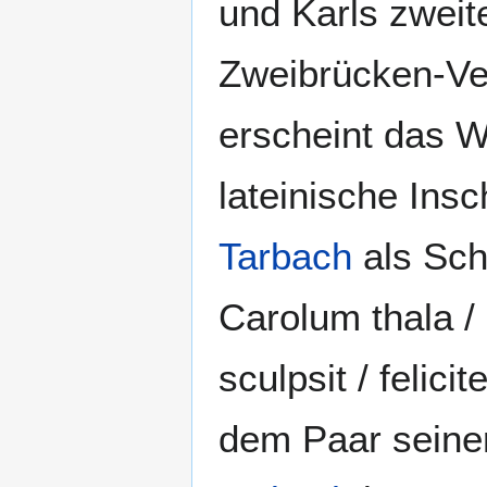
und Karls zweit
Zweibrücken-Vel
erscheint das W
lateinische Insc
Tarbach
als Sch
Carolum thala /
sculpsit / felic
dem Paar seiner