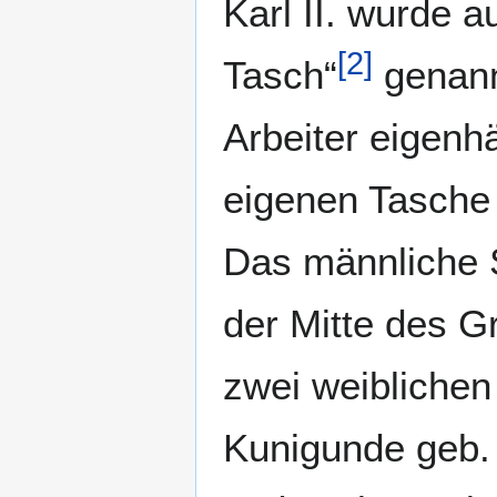
Karl II. wurde a
[
2
]
Tasch“
genannt
Arbeiter eigenh
eigenen Tasche 
Das männliche S
der Mitte des G
zwei weiblichen
Kunigunde geb.