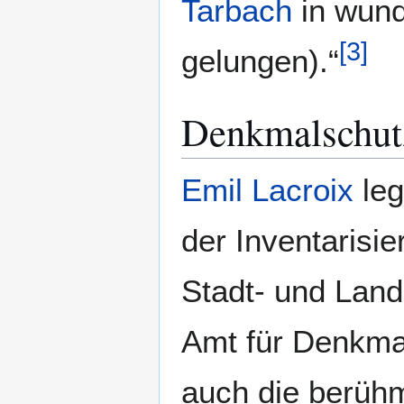
Tarbach
in wunde
[
3
]
gelungen).“
Denkmalschut
Emil Lacroix
leg
der Inventarisi
Stadt- und Land
Amt für Denkmal
auch die berüh