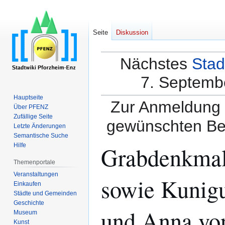
Seite
Diskussion
Nächstes
Stad
7. Septembe
Hauptseite
Zur Anmeldung a
Über PFENZ
Zufällige Seite
gewünschten Be
Letzte Änderungen
Semantische Suche
Grabdenkmal 
Hilfe
Themenportale
Veranstaltungen
sowie Kunig
Einkaufen
Städte und Gemeinden
Geschichte
und Anna von
Museum
Kunst