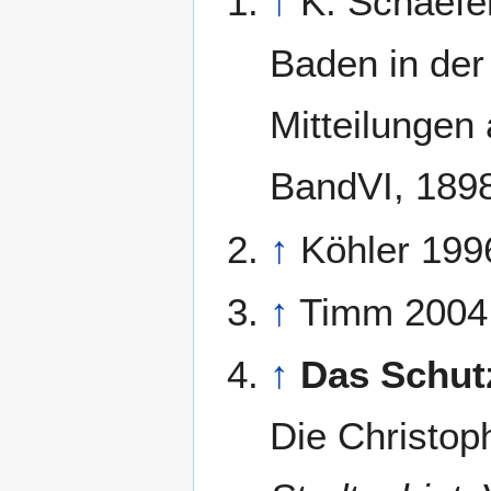
↑
K. Schaefe
Baden in der
Mitteilunge
BandVI, 1898
↑
Köhler 1996
↑
Timm 2004,
↑
Das Schut
Die Christo