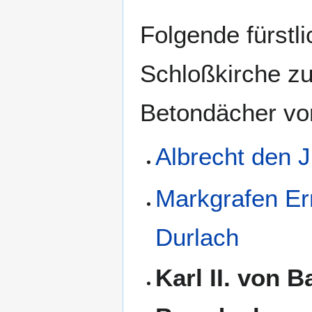
Folgende fürstl
Schloßkirche z
Betondächer vor
Albrecht den 
Markgrafen Ern
Durlach
Karl II. von