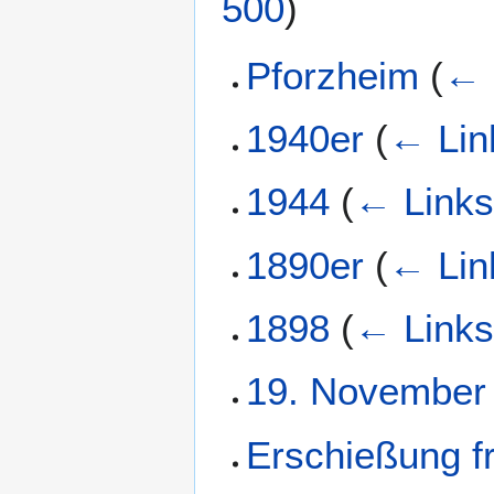
500
)
Pforzheim
(
← 
1940er
(
← Lin
1944
(
← Link
1890er
(
← Lin
1898
(
← Link
19. November
Erschießung f