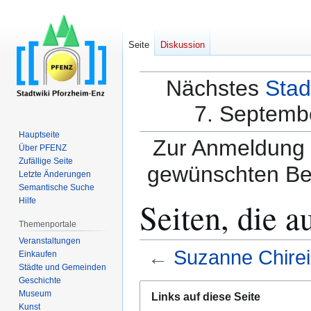
Seite
Diskussion
Nächstes
Stad
7. Septembe
Hauptseite
Zur Anmeldung a
Über PFENZ
Zufällige Seite
gewünschten Be
Letzte Änderungen
Semantische Suche
Seiten, die a
Hilfe
Themenportale
Veranstaltungen
←
Suzanne Chirei
Einkaufen
Städte und Gemeinden
Geschichte
Zur
Zur
Museum
Links auf diese Seite
Navigation
Suche
Kunst