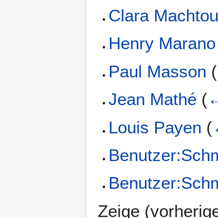
Clara Machto
Henry Marano
Paul Masson
(
Jean Mathé
(
←
Louis Payen
(
Benutzer:Schm
Benutzer:Schm
Zeige (
vorherig