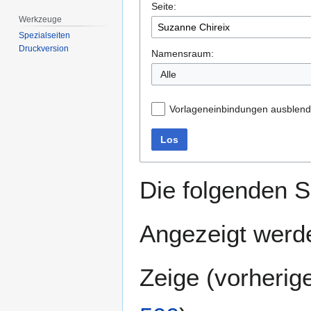
Seite:
springen
springen
Werkzeuge
Spezialseiten
Druckversion
Namensraum:
Alle
Vorlageneinbindungen ausblen
Los
Die folgenden S
Angezeigt werde
Zeige (
vorherig