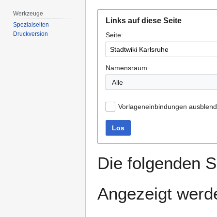
Werkzeuge
Zur
Zur
Links auf diese Seite
Navigation
Suche
Spezialseiten
Druckversion
Seite:
springen
springen
Namensraum:
Alle
Vorlageneinbindungen ausblen
Los
Die folgenden S
Angezeigt werde