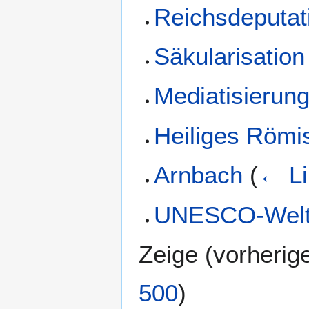
Reichsdeputat
Säkularisation
Mediatisierun
Heiliges Römi
Arnbach
(
← Li
UNESCO-Weltk
Zeige (
vorherig
500
)