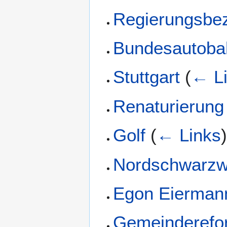
Regierungsbez
Bundesautoba
Stuttgart
(
← L
Renaturierung
Golf
(
← Links
Nordschwarzw
Egon Eierman
Gemeinderefo