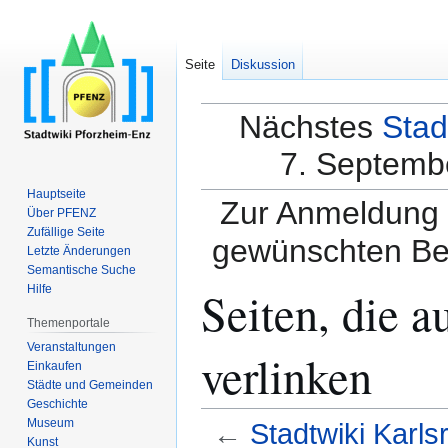
Seite
Diskussion
Nächstes
Stad
7. Septembe
Hauptseite
Zur Anmeldung a
Über PFENZ
Zufällige Seite
gewünschten Be
Letzte Änderungen
Semantische Suche
Seiten, die a
Hilfe
Themenportale
Veranstaltungen
verlinken
Einkaufen
Städte und Gemeinden
Geschichte
Museum
←
Stadtwiki Karls
Kunst