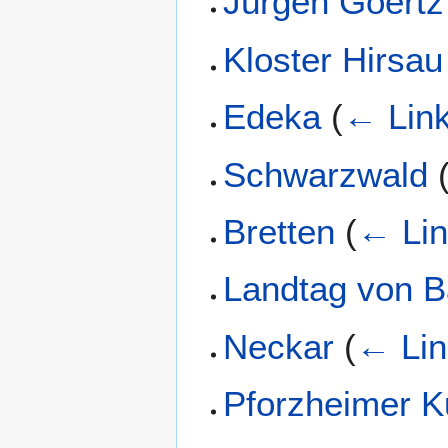
Jürgen Goertz
Kloster Hirsau
Edeka
(
← Lin
Schwarzwald
Bretten
(
← Li
Landtag von 
Neckar
(
← Lin
Pforzheimer K