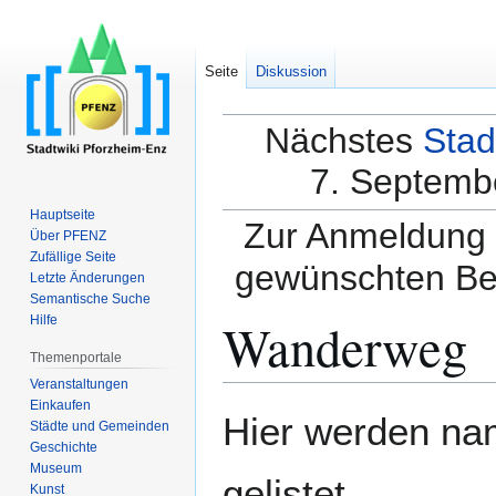
Seite
Diskussion
Nächstes
Stad
7. Septembe
Hauptseite
Zur Anmeldung a
Über PFENZ
Zufällige Seite
gewünschten Be
Letzte Änderungen
Semantische Suche
Wanderweg
Hilfe
Themenportale
Veranstaltungen
Einkaufen
Zur
Zur
Hier werden na
Städte und Gemeinden
Navigation
Suche
Geschichte
springen
springen
Museum
gelistet.
Kunst