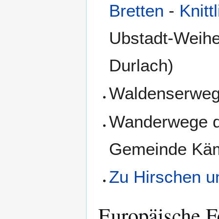
Bretten
-
Knitt
Ubstadt-Weiher
Durlach)
Waldenserwe
Wanderwege 
Gemeinde Käm
Zu Hirschen u
Europäische 