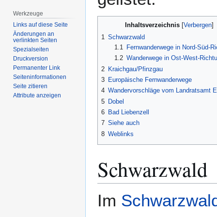
Werkzeuge
Inhaltsverzeichnis
Links auf diese Seite
Änderungen an
1
Schwarzwald
verlinkten Seiten
1.1
Fernwanderwege in Nord-Süd-Ri
Spezialseiten
1.2
Wanderwege in Ost-West-Richt
Druckversion
Permanenter Link
2
Kraichgau/Pfinzgau
Seiten­­informationen
3
Europäische Fernwanderwege
Seite zitieren
4
Wandervorschläge vom Landratsamt E
Attribute anzeigen
5
Dobel
6
Bad Liebenzell
7
Siehe auch
8
Weblinks
Schwarzwald
Im
Schwarzwal