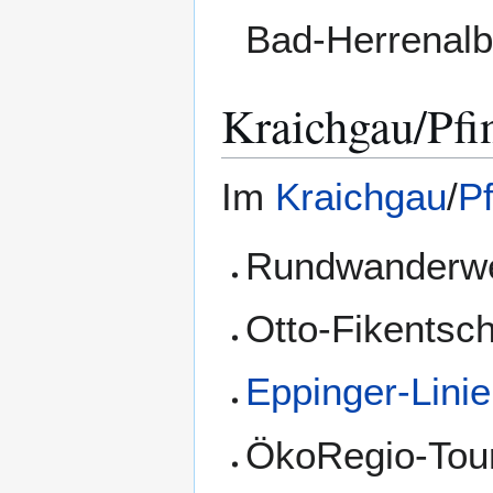
Bad-Herrenal
Kraichgau/Pfi
Im
Kraichgau
/
P
Rundwanderweg
Otto-Fikentsc
Eppinger-Lini
ÖkoRegio-Tour