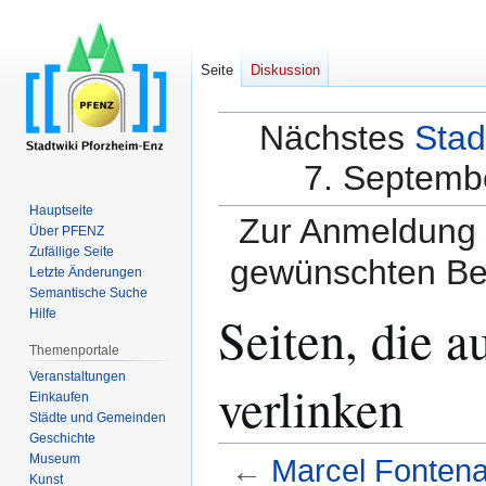
Seite
Diskussion
Nächstes
Stad
7. Septembe
Hauptseite
Zur Anmeldung a
Über PFENZ
Zufällige Seite
gewünschten Be
Letzte Änderungen
Semantische Suche
Seiten, die a
Hilfe
Themenportale
Veranstaltungen
verlinken
Einkaufen
Städte und Gemeinden
Geschichte
Museum
←
Marcel Fontenai
Kunst