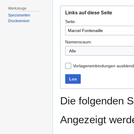
Werkzeuge
Zur
Zur
Links auf diese Seite
Navigation
Suche
Spezialseiten
Druckversion
Seite:
springen
springen
Namensraum:
Alle
Vorlageneinbindungen ausblen
Los
Die folgenden S
Angezeigt werde