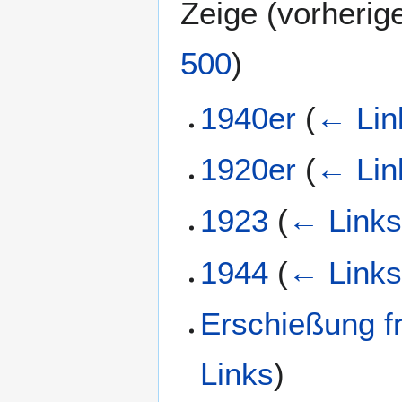
Zeige (
vorherig
500
)
1940er
(
← Lin
1920er
(
← Lin
1923
(
← Link
1944
(
← Link
Erschießung f
Links
)