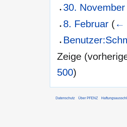
30. November
8. Februar
(
← 
Benutzer:Schm
Zeige (
vorherig
500
)
Datenschutz
Über PFENZ
Haftungsaussch