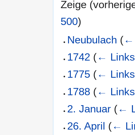
Zeige (
vorherig
500
)
Neubulach
(
← 
1742
(
← Link
1775
(
← Link
1788
(
← Link
2. Januar
(
← L
26. April
(
← Li