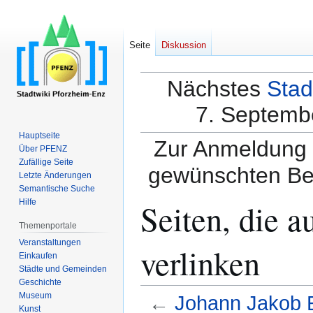
Seite
Diskussion
Nächstes
Stad
7. Septembe
Hauptseite
Zur Anmeldung a
Über PFENZ
Zufällige Seite
gewünschten Be
Letzte Änderungen
Semantische Suche
Seiten, die a
Hilfe
Themenportale
Veranstaltungen
verlinken
Einkaufen
Städte und Gemeinden
Geschichte
Museum
←
Johann Jakob E
Kunst