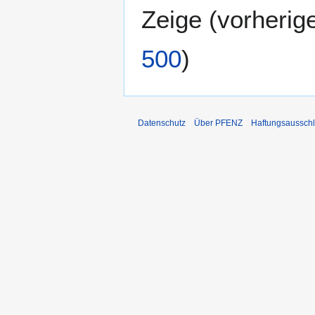
Zeige (
vorherig
500
)
Datenschutz
Über PFENZ
Haftungsaussch