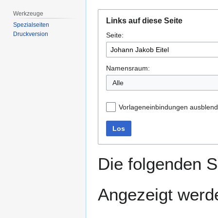
Werkzeuge
Zur
Zur
Links auf diese Seite
Navigation
Suche
Spezialseiten
Druckversion
Seite:
springen
springen
Namensraum:
Alle
Vorlageneinbindungen ausblen
Los
Die folgenden S
Angezeigt werde