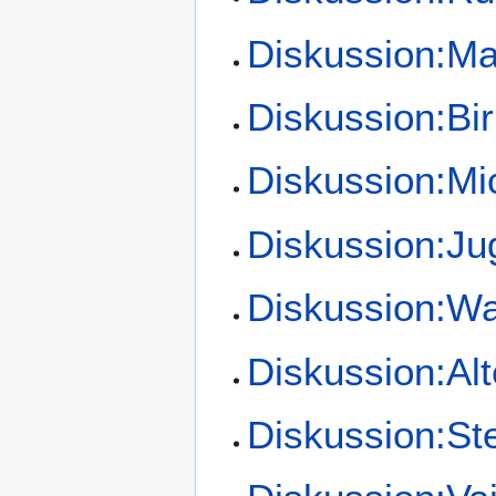
Diskussion:M
Diskussion:Bir
Diskussion:Mi
Diskussion:Ju
Diskussion:W
Diskussion:Alt
Diskussion:St