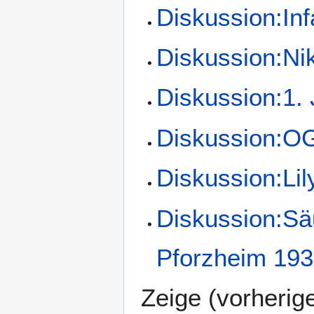
Diskussion:Inf
Diskussion:Ni
Diskussion:1. 
Diskussion:O
Diskussion:Li
Diskussion:Sä
Pforzheim 19
Zeige (
vorherig