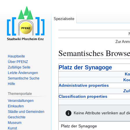
Spezialseite
Zur Anme
Semantisches Brows
Hauptseite
Über PFENZ
Zur
Zur
Platz der Synagoge
Zufällige Seite
Navigation
Suche
Letzte Änderungen
Ko
Semantische Suche
springen
springen
Koo
Hilfe
Administrative properties
Zul
Themenportale
Classification properties
Veranstaltungen
Einkaufen
Städte und Gemeinden
Keine Attribute verlinken auf d
Geschichte
Museum
Kunst