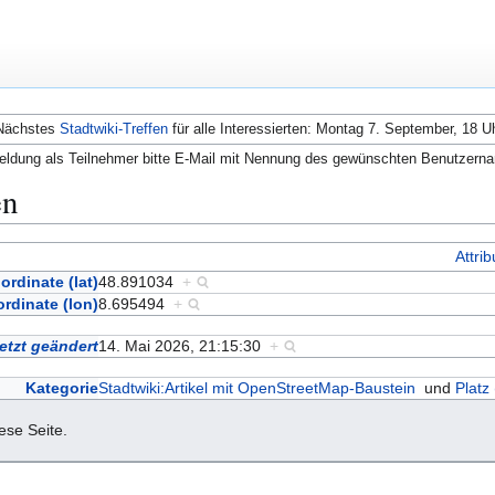
Nächstes
Stadtwiki-Treffen
für alle Interessierten: Montag 7. September, 18 U
ldung als Teilnehmer bitte E-Mail mit Nennung des gewünschten Benutzern
en
Attri
ordinate (lat)
48.891034
+
rdinate (lon)
8.695494
+
etzt geändert
14. Mai 2026, 21:15:30
+
Kategorie
Stadtwiki:Artikel mit OpenStreetMap-Baustein
und
Platz
iese Seite.