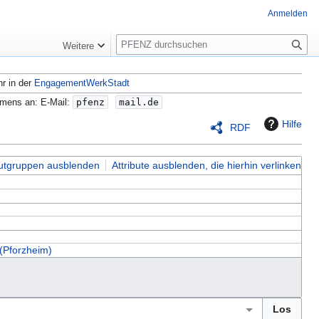
Anmelden
S
Weitere
u
c
hr in der
EngagementWerkStadt
h
e
amens an: E-Mail:
pfenz
mail.de
Hilfe
RDF
butgruppen ausblenden
Attribute ausblenden, die hierhin verlinken
 (Pforzheim)