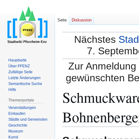
Seite
Diskussion
Nächstes
Stad
7. Septembe
Hauptseite
Zur Anmeldung a
Über PFENZ
Zufällige Seite
gewünschten Be
Letzte Änderungen
Semantische Suche
Schmuckware
Hilfe
Themenportale
Veranstaltungen
Bohnenberge
Einkaufen
Städte und Gemeinden
Geschichte
Museum
Zur
Zur
Kunst