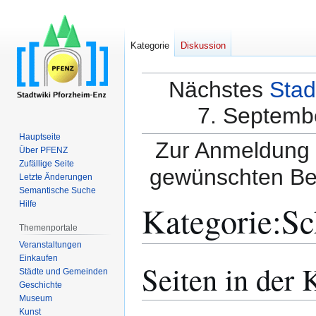
Kategorie
Diskussion
Nächstes
Stad
7. Septembe
Hauptseite
Zur Anmeldung a
Über PFENZ
Zufällige Seite
gewünschten Be
Letzte Änderungen
Semantische Suche
Kategorie
:
Sc
Hilfe
Themenportale
Veranstaltungen
Einkaufen
Seiten in der
Zur
Zur
Städte und Gemeinden
Navigation
Suche
Geschichte
springen
springen
Museum
Kunst