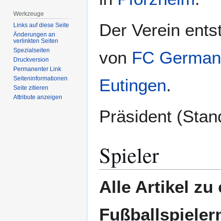
Werkzeuge
Der Verein ent
Links auf diese Seite
Änderungen an
verlinkten Seiten
Spezialseiten
von
FC Germani
Druckversion
Permanenter Link
Seiten­­informationen
Eutingen
.
Seite zitieren
Attribute anzeigen
Präsident (Stan
Spieler
Alle Artikel z
Fußballspielern