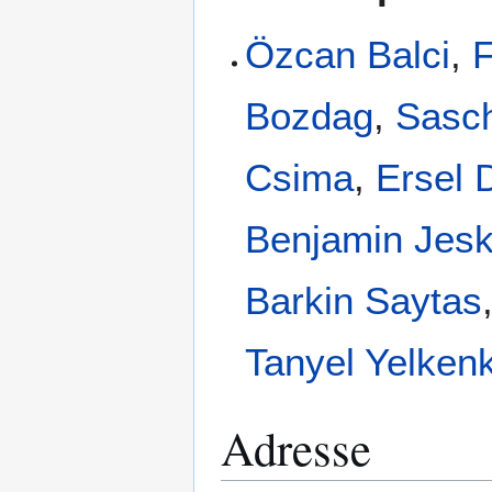
Özcan Balci
,
F
Bozdag
,
Sasc
Csima
,
Ersel 
Benjamin Jes
Barkin Saytas
Tanyel Yelken
Adresse