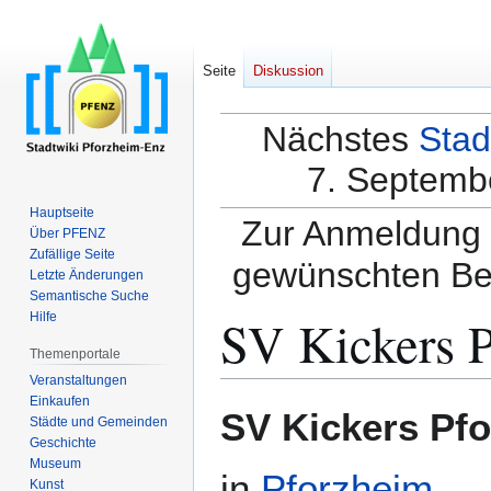
Seite
Diskussion
Nächstes
Stad
7. Septembe
Hauptseite
Zur Anmeldung a
Über PFENZ
Zufällige Seite
gewünschten Be
Letzte Änderungen
Semantische Suche
SV Kickers 
Hilfe
Themenportale
Veranstaltungen
Einkaufen
Zur
Zur
SV Kickers Pf
Städte und Gemeinden
Navigation
Suche
Geschichte
springen
springen
Museum
in
Pforzheim
.
Kunst