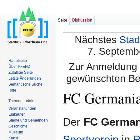
Seite
Diskussion
Nächstes
Stad
7. Septembe
Hauptseite
Zur Anmeldung a
Über PFENZ
Zufällige Seite
gewünschten Be
Letzte Änderungen
Semantische Suche
FC Germania
Hilfe
Themenportale
Veranstaltungen
Einkaufen
Zur
Zur
Der
FC Germani
Städte und Gemeinden
Navigation
Suche
Geschichte
springen
springen
Museum
Sportverein
in
P
Kunst