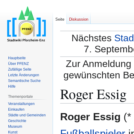
Seite
Diskussion
Nächstes
Stad
7. Septembe
Hauptseite
Zur Anmeldung a
Über PFENZ
Zufällige Seite
gewünschten Be
Letzte Änderungen
Semantische Suche
Roger Essig
Hilfe
Themenportale
Veranstaltungen
Einkaufen
Zur
Zur
Roger Essig
(
Städte und Gemeinden
Navigation
Suche
Geschichte
springen
springen
Museum
Fußballspieler
i
Kunst