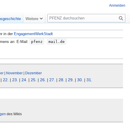
Anmelden
S
nsgeschichte
Weitere
u
c
hr in der
EngagementWerkStadt
h
e
amens an: E-Mail:
pfenz
mail.de
er
|
November
|
Dezember
|
22.
|
23.
|
24.
|
25.
|
26.
|
27.
|
28.
|
29.
|
30.
|
31.
ägen
des Wikis