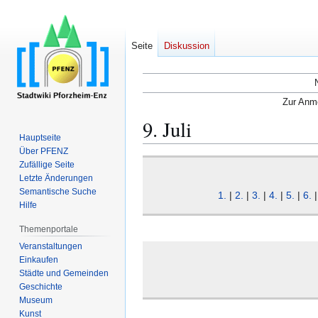
Seite
Diskussion
Zur Anme
9. Juli
Hauptseite
Über PFENZ
Zur
Zur
Zufällige Seite
Navigation
Suche
Letzte Änderungen
Semantische Suche
springen
springen
1.
|
2.
|
3.
|
4.
|
5.
|
6.
Hilfe
Themenportale
Veranstaltungen
Einkaufen
Städte und Gemeinden
Geschichte
Museum
Kunst