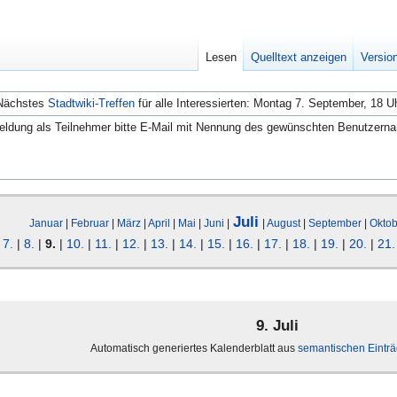
Lesen
Quelltext anzeigen
Versio
Nächstes
Stadtwiki-Treffen
für alle Interessierten: Montag 7. September, 18 U
ldung als Teilnehmer bitte E-Mail mit Nennung des gewünschten Benutzern
Juli
Januar
|
Februar
|
März
|
April
|
Mai
|
Juni
|
|
August
|
September
|
Oktob
|
7.
|
8.
|
9.
|
10.
|
11.
|
12.
|
13.
|
14.
|
15.
|
16.
|
17.
|
18.
|
19.
|
20.
|
21.
9. Juli
Automatisch generiertes Kalenderblatt aus
semantischen Eintr