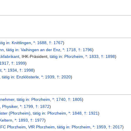
ätig in
:
Knittlingen
,
*
:
1688
,
†
:
1767
)
nn
,
tätig in
:
Vaihingen an der Enz
,
*
:
1718
,
†
:
1796
)
kfabrikant
,
IHK-Präsident
,
tätig in
:
Pforzheim
,
*
:
1833
,
†
:
1898
)
1917
,
†
:
1999
)
t
,
*
:
1934
,
†
:
1998
)
,
tätig in
:
Enzklösterle
,
*
:
1939
,
†
:
2020
)
rnehmer
,
tätig in
:
Pforzheim
,
*
:
1740
,
†
:
1805
)
,
Physiker
,
*
:
1799
,
†
:
1872
)
ster (Pforzheim)
,
tätig in
:
Pforzheim
,
*
:
1848
,
†
:
1921
)
Keltern
,
*
:
1893
,
†
:
1977
)
 FC Pforzheim
,
VfR Pforzheim
,
tätig in
:
Pforzheim
,
*
:
1959
,
†
:
2017
)