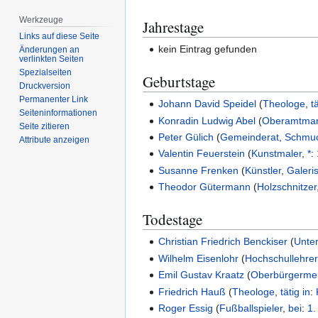
Werkzeuge
Jahrestage
Links auf diese Seite
kein Eintrag gefunden
Änderungen an
verlinkten Seiten
Spezialseiten
Geburtstage
Druckversion
Permanenter Link
Johann David Speidel
(
Theologe
,
t
Seiten­­informationen
Konradin Ludwig Abel
(
Oberamtma
Seite zitieren
Peter Gülich
(
Gemeinderat
,
Schmuc
Attribute anzeigen
Valentin Feuerstein
(
Kunstmaler
,
*
:
Susanne Frenken
(
Künstler
,
Galeris
Theodor Gütermann
(
Holzschnitzer
Todestage
Christian Friedrich Benckiser
(
Unte
Wilhelm Eisenlohr
(
Hochschullehrer
Emil Gustav Kraatz
(
Oberbürgermei
Friedrich Hauß
(
Theologe
,
tätig in
:
Roger Essig
(
Fußballspieler
,
bei
:
1.