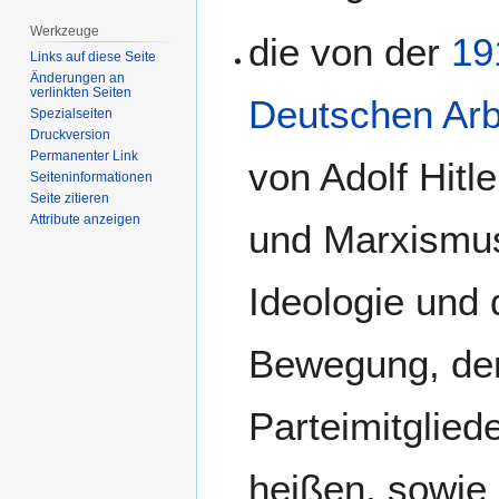
springen
springen
Werkzeuge
die von der
19
Links auf diese Seite
Änderungen an
verlinkten Seiten
Deutschen Arbe
Spezialseiten
Druckversion
Permanenter Link
von Adolf Hitl
Seiten­­informationen
Seite zitieren
Attribute anzeigen
und Marxismus 
Ideologie und 
Bewegung, der
Parteimitglie
heißen, sowie