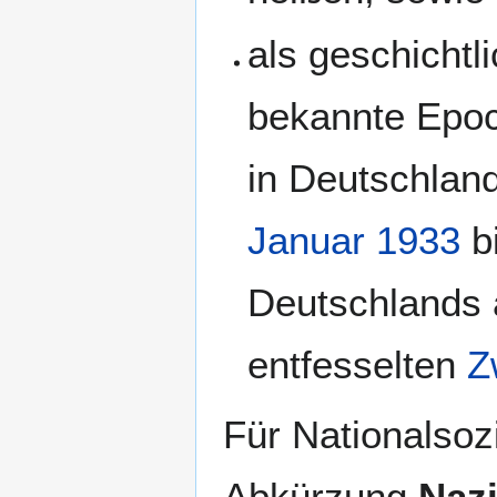
als geschichtl
bekannte Epoc
in Deutschlan
Januar
1933
bi
Deutschlands 
entfesselten
Z
Für Nationalsozi
Abkürzung
Naz