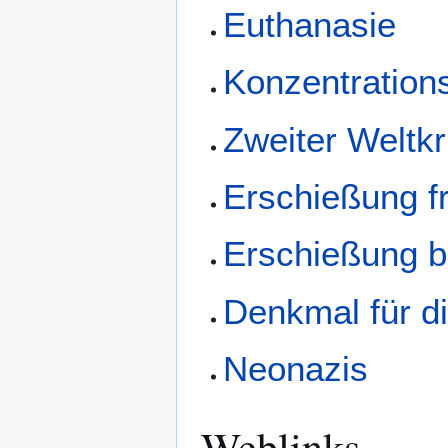
Euthanasie
Konzentration
Zweiter Weltkr
Erschießung f
Erschießung br
Denkmal für d
Neonazis
Weblinks