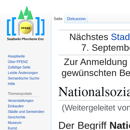
Seite
Diskussion
Nächstes
Stad
7. Septembe
Hauptseite
Zur Anmeldung a
Über PFENZ
Zufällige Seite
gewünschten Be
Letzte Änderungen
Semantische Suche
Nationalsozi
Hilfe
Themenportale
Veranstaltungen
(Weitergeleitet vo
Einkaufen
Städte und Gemeinden
Geschichte
Zur
Zur
Der Begriff
Nati
Museum
Navigation
Suche
Kunst