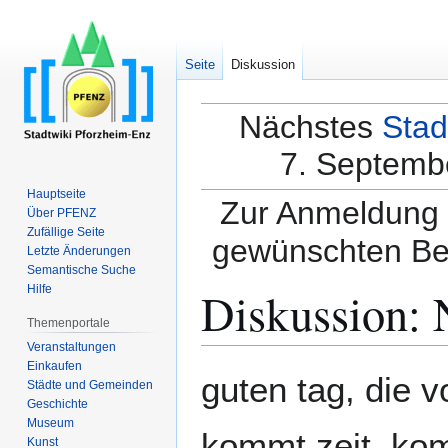
Seite
Diskussion
Nächstes
Stad
7. Septembe
Hauptseite
Zur Anmeldung a
Über PFENZ
Zufällige Seite
gewünschten Be
Letzte Änderungen
Semantische Suche
Diskussion
:
Hilfe
Themenportale
Veranstaltungen
Einkaufen
Zur
Zur
guten tag, die 
Städte und Gemeinden
Navigation
Suche
Geschichte
springen
springen
Museum
kommt zeit, kom
Kunst