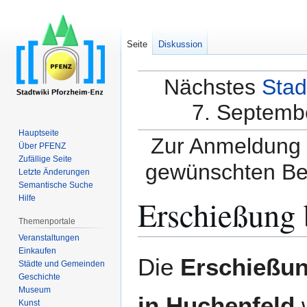
Seite
Diskussion
Nächstes
Stad
7. Septembe
Hauptseite
Zur Anmeldung a
Über PFENZ
Zufällige Seite
gewünschten Be
Letzte Änderungen
Semantische Suche
Erschießung b
Hilfe
Themenportale
Veranstaltungen
Einkaufen
Zur
Zur
Die
Erschießung
Städte und Gemeinden
Navigation
Suche
Geschichte
springen
springen
Museum
in Huchenfeld
w
Kunst