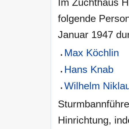
Im Zuchthaus H
folgende Person
Januar 1947 dur
Max Köchlin
Hans Knab
Wilhelm Nikla
Sturmbannführ
Hinrichtung, in