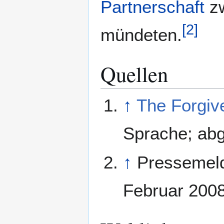
Partnerschaft
zw
[
2
]
mündeten.
Quellen
↑
The Forgiv
Sprache; abg
↑
Pressemel
Februar 200