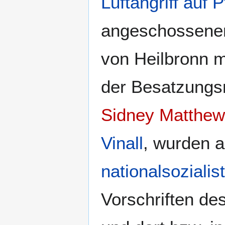
Luftangriff auf 
angeschossenen
von Heilbronn m
der Besatzungsm
Sidney Matthe
Vinall
, wurden a
nationalsozialis
Vorschriften de