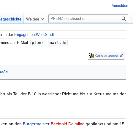
Anmelden
S
nsgeschichte
Weitere
u
c
hr in der
EngagementWerkStadt
h
e
amens an: E-Mail:
pfenz
mail.de
Karte anzeigen
traße
.
hrt als Teil der B 10 in westlicher Richtung bis zur Kreuzung mit der
nken an den
Bürgermeister
Bechtold Deimling
gepflanzt und am 15.