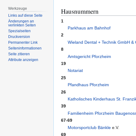
Werkzeuge
Hausnummern
Links auf diese Seite
1
Änderungen an
verlinkten Seiten
Parkhaus am Bahnhof
Spezialseiten
2
Druckversion
Wieland Dental + Technik GmbH &
Permanenter Link
Seiten­­informationen
8
Seite zitieren
Amtsgericht Pforzheim
Attribute anzeigen
19
Notariat
25
Pfandhaus Pforzheim
26
Katholisches Kinderhaus St. Franzi
39
Familienheim Pforzheim Baugenos
67-69
Motorsportclub Bänkle
e.V.
69