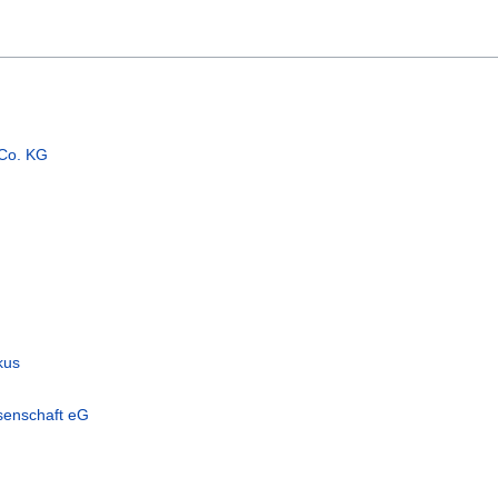
 Co. KG
kus
senschaft eG