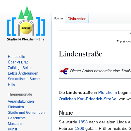
Seite
Diskussion
Zur Anme
Lindenstraße
Hauptseite
Über PFENZ
Zur
Zur
Zufällige Seite
Dieser Artikel beschreibt eine Stra
Navigation
Suche
Letzte Änderungen
Semantische Suche
springen
springen
Hilfe
Die
Lindenstraße
in
Pforzheim
beginnt
Themenportale
Östlichen Karl-Friedrich-Straße
, von w
Veranstaltungen
Einkaufen
Name
Städte und Gemeinden
Geschichte
Sie wurde
1858
nach der alten Linde 
Museum
Februar
1909
gefällt. Früher hieß die
Kunst