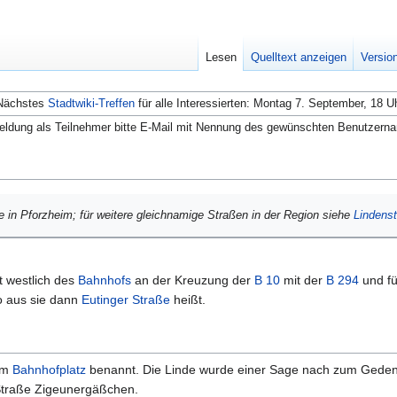
Lesen
Quelltext anzeigen
Versio
Nächstes
Stadtwiki-Treffen
für alle Interessierten: Montag 7. September, 18 U
ldung als Teilnehmer bitte E-Mail mit Nennung des gewünschten Benutzern
ße in Pforzheim; für weitere gleichnamige Straßen in der Region siehe
Lindens
 westlich des
Bahnhofs
an der Kreuzung der
B 10
mit der
B 294
und fü
o aus sie dann
Eutinger Straße
heißt.
am
Bahnhofplatz
benannt. Die Linde wurde einer Sage nach zum Gede
 Straße Zigeunergäßchen.