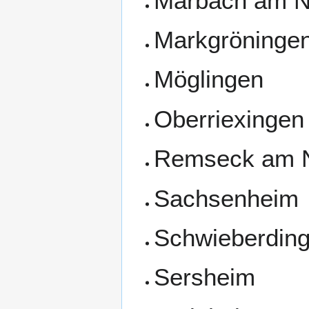
Marbach am N
Markgröninge
Möglingen
Oberriexingen
Remseck am 
Sachsenheim
Schwieberdin
Sersheim