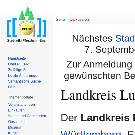
Seite
Diskussion
Nächstes
Stad
7. Septembe
Hauptseite
Zur Anmeldung a
Über PFENZ
Zufällige Seite
gewünschten Be
Letzte Änderungen
Semantische Suche
Landkreis L
Hilfe
Themenportale
Veranstaltungen
Einkaufen
Zur
Zur
Der
Landkreis
Städte und Gemeinden
Navigation
Suche
Geschichte
springen
springen
Museum
Württemberg
. 
Kunst