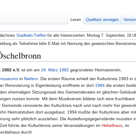
Lesen
Quelltext anzeigen
Versio
Nächstes
Stadtwiki-Treffen
für alle Interessierten: Montag 7. September, 18 U
ldung als Teilnehmer bitte E-Mail mit Nennung des gewünschten Benutzern
Öschelbronn
 1982 e.V.
ist ein am
24. März
1982
gegründeter Heimatverein.
hmuseums
in
Niefern
. Die ersten Räume erhielt der Kulturkreis 1983 in
der Renovierung in Eigenleistung eröffnete er dort
1984
die ersten beid
 den ehemaligen Sitzungssaal des Gemeinderates im gleichen Gebäud
ltungen nutzen konnte. Mit dem Musikverein bildete sich eine fruchtbare
Gemeinde renovierte der Kulturkreis nach und nach mehr frei gewo
ehn Heimatstuben dort ausgebaut. 1994 mußte der Kulturkreis aber mi
ung sehr plötzlich ausziehen. Die Austellungsgegenstände mussten in
Zeit führte der Kulturkkreis seine Veranstaltungen im
Hebelhaus
, im
erätehaus durch.