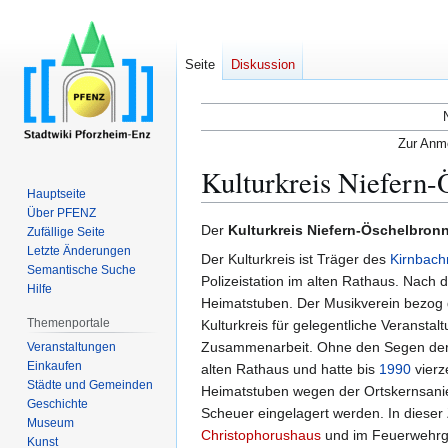
Seite
Diskussion
Zur Anme
Kulturkreis Niefern-
Hauptseite
Über PFENZ
Zur
Zur
Der
Kulturkreis Niefern-Öschelbronn
Zufällige Seite
Navigation
Suche
Letzte Änderungen
Der Kulturkreis ist Träger des
Kirnbac
Semantische Suche
springen
springen
Polizeistation im alten Rathaus. Nach 
Hilfe
Heimatstuben. Der Musikverein bezog
Themenportale
Kulturkreis für gelegentliche Veransta
Zusammenarbeit. Ohne den Segen der 
Veranstaltungen
Einkaufen
alten Rathaus und hatte bis
1990
vierz
Städte und Gemeinden
Heimatstuben wegen der Ortskernsanier
Geschichte
Scheuer eingelagert werden. In dieser 
Museum
Christophorushaus
und im Feuerwehrg
Kunst