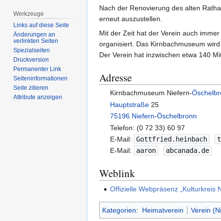
Nach der Renovierung des alten Ratha
Werkzeuge
erneut auszustellen.
Links auf diese Seite
Mit der Zeit hat der Verein auch imme
Änderungen an
verlinkten Seiten
organisiert. Das Kirnbachmuseum wird 
Spezialseiten
Der Verein hat inzwischen etwa 140 Mit
Druckversion
Permanenter Link
Adresse
Seiten­­informationen
Seite zitieren
Kirnbachmuseum Niefern-
Öschelb
Attribute anzeigen
Hauptstraße
25
75196 Niefern-Öschelbronn
Telefon: (0 72 33) 60 97
E-Mail:
Gottfried.heinbach
E-Mail:
aaron
abcanada.de
Weblink
Offizielle Webpräsenz „Kulturkreis
Kategorien
:
Heimatverein
Verein (N