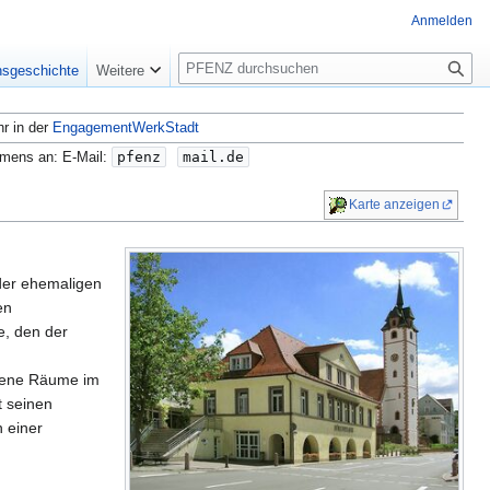
Anmelden
S
nsgeschichte
Weitere
u
c
hr in der
EngagementWerkStadt
h
e
amens an: E-Mail:
pfenz
mail.de
Karte anzeigen
 der ehemaligen
en
e, den der
rdene Räume im
t seinen
 einer