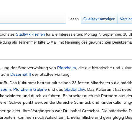
Lesen
Quelltext anzeigen
Versio
Nächstes
Stadtwiki-Treffen
für alle Interessierten: Montag 7. September, 18 U
ldung als Teilnehmer bitte E-Mail mit Nennung des gewünschten Benutzern
eilung der Stadtverwaltung von
Pforzheim
, die die historische und kultu
rt zum
Dezernat II
der Stadtverwaltung.
betrifft. Das Kulturamt betreut mit seinen 23 festen Mitarbeitern die stä
useum
,
Pforzheim Galerie
und das
Stadtarchiv
. Das Kulturamt hat neb
onzipieren und durch zu führen. Es arbeitet auch mit Partnern aus den 
rer Schwerpunkt werden die Bereiche Schmuck und Kinderkultur ang
er geleitet. Ihre Vorgängerin war Dr. Isabel Greschat. Die städtische 
itarbeitern kommen noch Aufsichten, Ehrenamtliche und geringfügig Bes