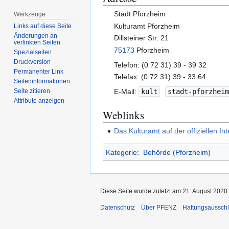
Stadt Pforzheim
Werkzeuge
Kulturamt Pforzheim
Links auf diese Seite
Änderungen an
Dillsteiner Str. 21
verlinkten Seiten
75173
Pforzheim
Spezialseiten
Druckversion
Telefon: (0 72 31) 39 - 39 32
Permanenter Link
Telefax: (0 72 31) 39 - 33 64
Seiten­­informationen
E-Mail:
kult
stadt-pforzhei
Seite zitieren
Attribute anzeigen
Weblinks
Das Kulturamt auf der offiziellen I
Kategorie
:
Behörde (Pforzheim)
Diese Seite wurde zuletzt am 21. August 2020
Datenschutz
Über PFENZ
Haftungsaussch