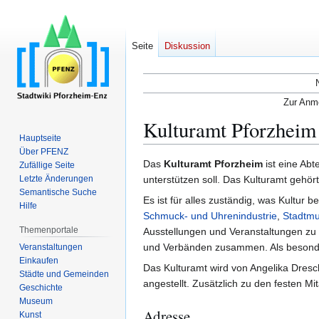
Seite
Diskussion
Zur Anme
Kulturamt Pforzheim
Hauptseite
Über PFENZ
Zur
Zur
Das
Kulturamt Pforzheim
ist eine Abt
Zufällige Seite
Navigation
Suche
Letzte Änderungen
unterstützen soll. Das Kulturamt gehö
Semantische Suche
springen
springen
Es ist für alles zuständig, was Kultur 
Hilfe
Schmuck- und Uhrenindustrie
,
Stadtm
Themenportale
Ausstellungen und Veranstaltungen zu k
und Verbänden zusammen. Als besonde
Veranstaltungen
Einkaufen
Das Kulturamt wird von Angelika Dresch
Städte und Gemeinden
angestellt. Zusätzlich zu den festen M
Geschichte
Museum
Adresse
Kunst