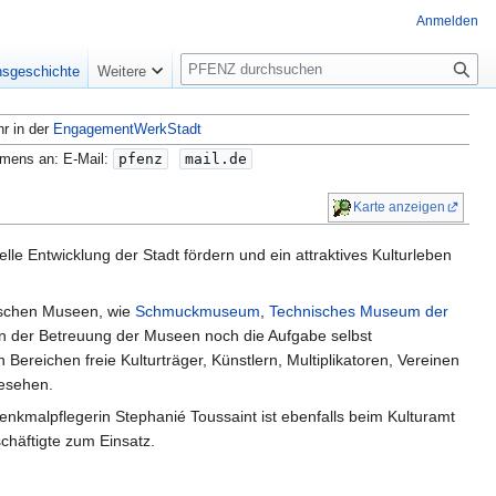
Anmelden
S
nsgeschichte
Weitere
u
c
hr in der
EngagementWerkStadt
h
e
amens an: E-Mail:
pfenz
mail.de
Karte anzeigen
relle Entwicklung der Stadt fördern und ein attraktives Kulturleben
dtischen Museen, wie
Schmuckmuseum
,
Technisches Museum der
en der Betreuung der Museen noch die Aufgabe selbst
Bereichen freie Kulturträger, Künstlern, Multiplikatoren, Vereinen
esehen.
Denkmalpflegerin Stephanié Toussaint ist ebenfalls beim Kulturamt
chäftigte zum Einsatz.