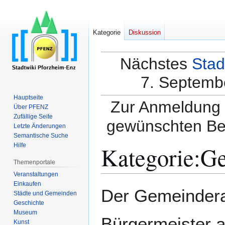
Kategorie
Diskussion
Nächstes
Stad
7. Septembe
Hauptseite
Zur Anmeldung a
Über PFENZ
Zufällige Seite
gewünschten Be
Letzte Änderungen
Semantische Suche
Kategorie
:
Ge
Hilfe
Themenportale
Veranstaltungen
Einkaufen
Zur
Zur
Der Gemeindera
Städte und Gemeinden
Navigation
Suche
Geschichte
springen
springen
Museum
Bürgermeister 
Kunst