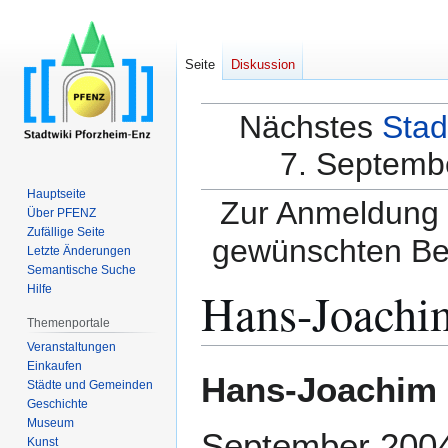
Seite
Diskussion
Nächstes
Stad
7. Septembe
Hauptseite
Zur Anmeldung a
Über PFENZ
Zufällige Seite
gewünschten Be
Letzte Änderungen
Semantische Suche
Hans-Joachi
Hilfe
Themenportale
Veranstaltungen
Einkaufen
Zur
Zur
Hans-Joachim
Städte und Gemeinden
Navigation
Suche
Geschichte
springen
springen
Museum
September 200
Kunst