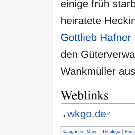
einige früh sta
heiratete Hecki
Gottlieb Hafner
den Güterverwal
Wankmüller aus
Weblinks
wkgo.de
Kategorien
:
Mann
Theologe
Perso