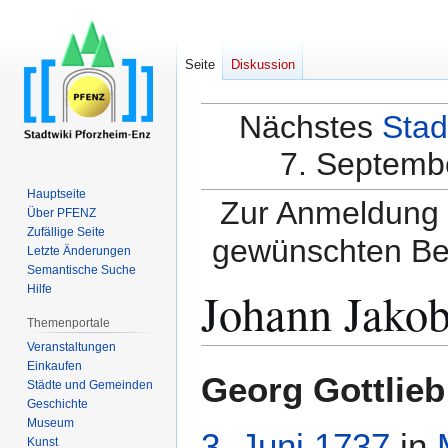
Seite
Diskussion
Nächstes
Stad
7. Septembe
Hauptseite
Zur Anmeldung a
Über PFENZ
Zufällige Seite
gewünschten Be
Letzte Änderungen
Semantische Suche
Johann Jako
Hilfe
Themenportale
Veranstaltungen
Einkaufen
Zur
Zur
Georg Gottlieb
Städte und Gemeinden
Navigation
Suche
Geschichte
springen
springen
Museum
3. Juni
1737
in
Kunst