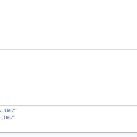
ma
„1667”
 „1667”