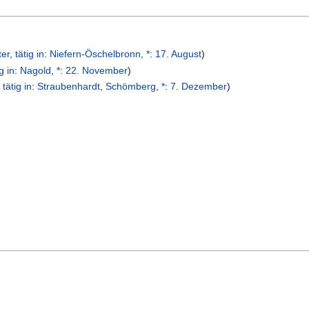
ter
,
tätig in
:
Niefern-Öschelbronn
,
*
:
17. August
)
ig in
:
Nagold
,
*
:
22. November
)
,
tätig in
:
Straubenhardt
,
Schömberg
,
*
:
7. Dezember
)