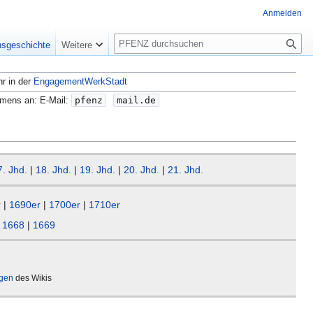
Anmelden
S
nsgeschichte
Weitere
u
c
hr in der
EngagementWerkStadt
h
e
amens an: E-Mail:
pfenz
mail.de
7. Jhd.
|
18. Jhd.
|
19. Jhd.
|
20. Jhd.
|
21. Jhd.
r
|
1690er
|
1700er
|
1710er
|
1668
|
1669
ägen
des Wikis