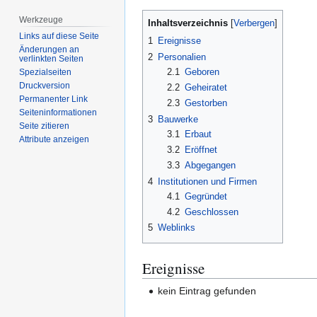
Werkzeuge
Inhaltsverzeichnis
Links auf diese Seite
1
Ereignisse
Änderungen an
2
Personalien
verlinkten Seiten
2.1
Geboren
Spezialseiten
Druckversion
2.2
Geheiratet
Permanenter Link
2.3
Gestorben
Seiten­­informationen
3
Bauwerke
Seite zitieren
3.1
Erbaut
Attribute anzeigen
3.2
Eröffnet
3.3
Abgegangen
4
Institutionen und Firmen
4.1
Gegründet
4.2
Geschlossen
5
Weblinks
Ereignisse
kein Eintrag gefunden