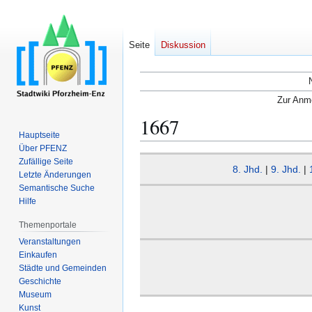
Seite
Diskussion
Zur Anme
1667
Hauptseite
Über PFENZ
Zur
Zur
Zufällige Seite
8. Jhd.
|
9. Jhd.
|
Navigation
Suche
Letzte Änderungen
Semantische Suche
springen
springen
Hilfe
Themenportale
Veranstaltungen
Einkaufen
Städte und Gemeinden
Geschichte
Museum
Kunst