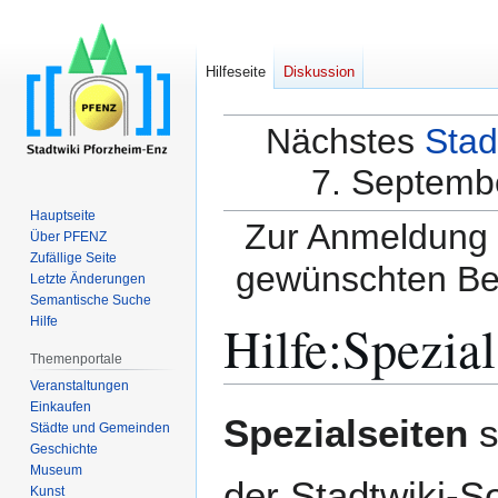
Hilfeseite
Diskussion
Nächstes
Stad
7. Septembe
Hauptseite
Zur Anmeldung a
Über PFENZ
Zufällige Seite
gewünschten Be
Letzte Änderungen
Semantische Suche
Hilfe
:
Spezial
Hilfe
Themenportale
Veranstaltungen
Einkaufen
Zur
Zur
Spezialseiten
s
Städte und Gemeinden
Navigation
Suche
Geschichte
springen
springen
Museum
der Stadtwiki-S
Kunst