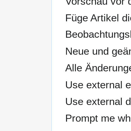
Vorschau vor 
Füge Artikel di
Beobachtungsl
Neue und geän
Alle Änderunge
Use external ed
Use external di
Prompt me whe