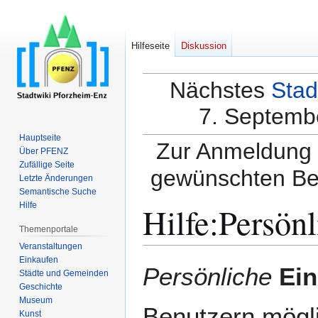
Hilfeseite
Diskussion
Nächstes
Stad
7. Septembe
Hauptseite
Zur Anmeldung a
Über PFENZ
Zufällige Seite
gewünschten Be
Letzte Änderungen
Semantische Suche
Hilfe
:
Persönl
Hilfe
Themenportale
Veranstaltungen
Einkaufen
Zur
Zur
Persönliche
Ein
Städte und Gemeinden
Navigation
Suche
Geschichte
springen
springen
Museum
Benutzern mögli
Kunst