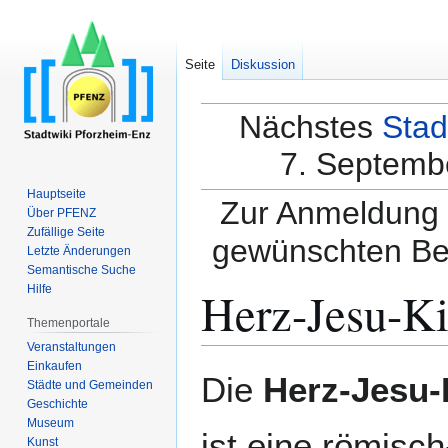
Seite
Diskussion
Nächstes
Stad
7. Septembe
Hauptseite
Zur Anmeldung a
Über PFENZ
Zufällige Seite
gewünschten Be
Letzte Änderungen
Semantische Suche
Herz-Jesu-Ki
Hilfe
Themenportale
Veranstaltungen
Einkaufen
Zur
Zur
Die
Herz-Jesu-
Städte und Gemeinden
Navigation
Suche
Geschichte
springen
springen
Museum
ist eine römisc
Kunst