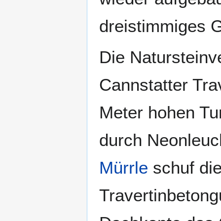
dreistimmiges G
Die Natursteinv
Cannstatter Trav
Meter hohen Tur
durch Neonleuc
Mürrle
schuf di
Travertinbetong