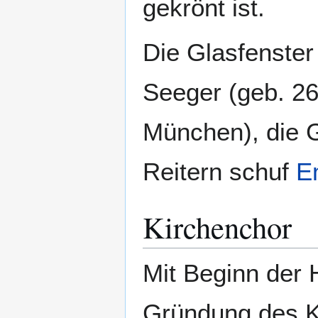
gekrönt ist.
Die Glasfenste
Seeger (geb. 26
München), die G
Reitern schuf
E
Kirchenchor
Mit Beginn der 
Gründung des K