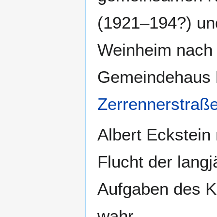
(1921–194?) u
Weinheim nach 
Gemeindehaus h
Zerrennerstraß
Albert Eckstei
Flucht der lang
Aufgaben des K
wahr.