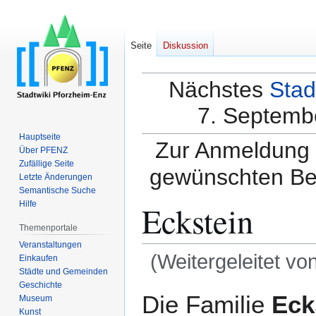
Seite
Diskussion
Nächstes
Stad
7. Septembe
Hauptseite
Zur Anmeldung a
Über PFENZ
Zufällige Seite
gewünschten Be
Letzte Änderungen
Semantische Suche
Eckstein
Hilfe
Themenportale
Veranstaltungen
(Weitergeleitet vo
Einkaufen
Städte und Gemeinden
Geschichte
Zur
Zur
Die Familie
Eck
Museum
Navigation
Suche
Kunst