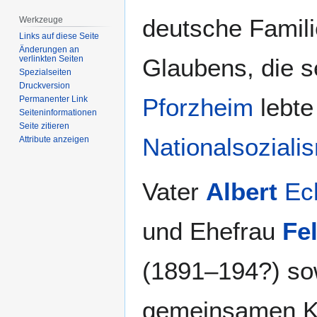
springen
springen
deutsche Famil
Werkzeuge
Links auf diese Seite
Änderungen an
Glaubens, die s
verlinkten Seiten
Spezialseiten
Druckversion
Pforzheim
lebte
Permanenter Link
Seiten­­informationen
Seite zitieren
Nationalsoziali
Attribute anzeigen
Vater
Albert
Eck
und Ehefrau
Fel
(1891–194?) so
gemeinsamen K