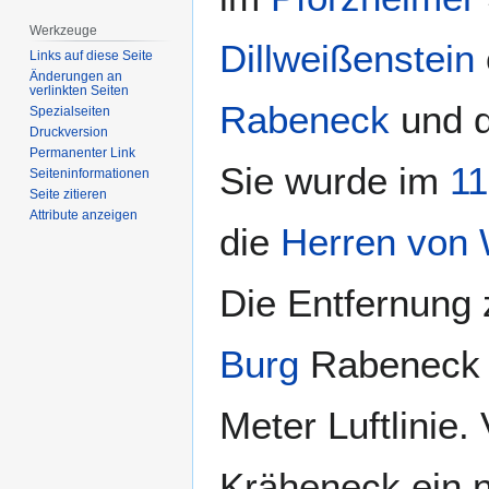
Werkzeuge
Dillweißenstein
Links auf diese Seite
Änderungen an
verlinkten Seiten
Rabeneck
und d
Spezialseiten
Druckversion
Permanenter Link
Sie wurde im
11
Seiten­­informationen
Seite zitieren
Attribute anzeigen
die
Herren von 
Die Entfernung 
Burg
Rabeneck b
Meter Luftlinie.
Kräheneck ein n