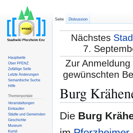
Seite
Diskussion
Nächstes
Stad
7. Septembe
Hauptseite
Zur Anmeldung a
Über PFENZ
Zufällige Seite
gewünschten Be
Letzte Änderungen
Semantische Suche
Burg Krähen
Hilfe
Themenportale
Veranstaltungen
Einkaufen
Zur
Zur
Die
Burg Kräh
Städte und Gemeinden
Navigation
Suche
Geschichte
springen
springen
Museum
im
Pforzheimer
Kunst