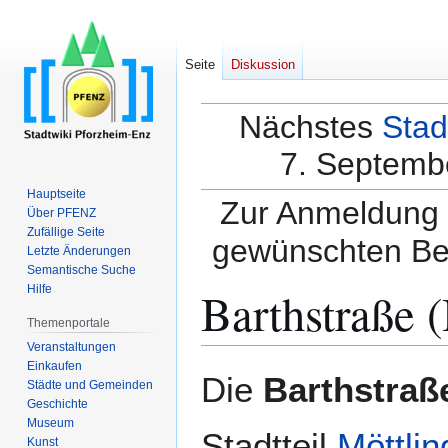
Seite
Diskussion
Nächstes
Stad
7. Septembe
Hauptseite
Zur Anmeldung a
Über PFENZ
Zufällige Seite
gewünschten Be
Letzte Änderungen
Semantische Suche
Barthstraße 
Hilfe
Themenportale
Veranstaltungen
Einkaufen
Zur
Zur
Die
Barthstraß
Städte und Gemeinden
Navigation
Suche
Geschichte
springen
springen
Museum
Stadtteil
Möttli
Kunst