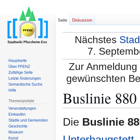
Seite
Diskussion
Nächstes
Stad
7. Septembe
Hauptseite
Zur Anmeldung a
Über PFENZ
Zufällige Seite
gewünschten Be
Letzte Änderungen
Semantische Suche
Buslinie 880
Hilfe
Themenportale
Veranstaltungen
Einkaufen
Zur
Zur
Die
Buslinie 8
Städte und Gemeinden
Navigation
Suche
Geschichte
springen
springen
Museum
Unterhaugstett
Kunst