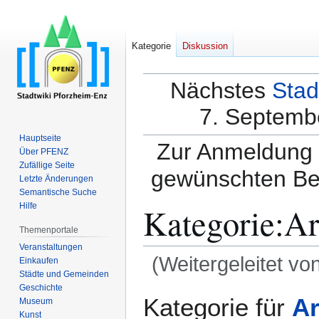
Kategorie
Diskussion
Nächstes
Stad
7. Septembe
Hauptseite
Zur Anmeldung a
Über PFENZ
Zufällige Seite
gewünschten Be
Letzte Änderungen
Semantische Suche
Kategorie
:
Ar
Hilfe
Themenportale
Veranstaltungen
(Weitergeleitet vo
Einkaufen
Städte und Gemeinden
Geschichte
Zur
Zur
Kategorie für
Ar
Museum
Navigation
Suche
Kunst