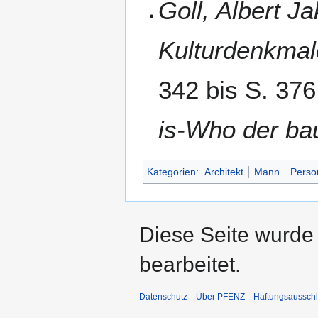
Goll, Albert J
Kulturdenkmale
342 bis S. 37
is-Who der bau
Kategorien
:
Architekt
Mann
Perso
Diese Seite wurde 
bearbeitet.
Datenschutz
Über PFENZ
Haftungsaussch