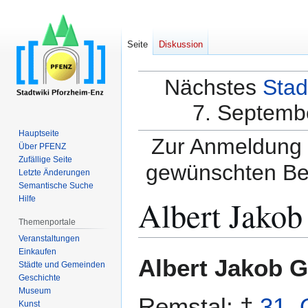
Seite
Diskussion
Nächstes
Stad
7. Septembe
Hauptseite
Zur Anmeldung a
Über PFENZ
Zufällige Seite
gewünschten Be
Letzte Änderungen
Semantische Suche
Albert Jakob
Hilfe
Themenportale
Veranstaltungen
Einkaufen
Zur
Zur
Albert Jakob G
Städte und Gemeinden
Navigation
Suche
Geschichte
springen
springen
Museum
Remstal; †
31. 
Kunst