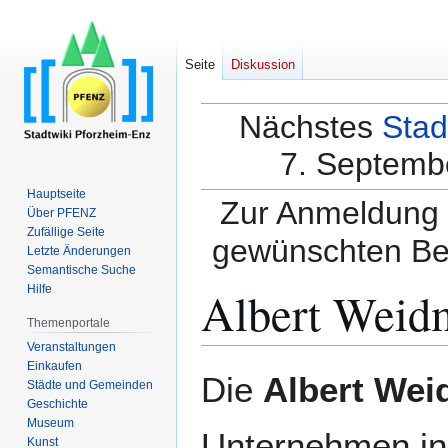
Seite
Diskussion
Nächstes
Stad
7. Septembe
Hauptseite
Zur Anmeldung a
Über PFENZ
Zufällige Seite
gewünschten Be
Letzte Änderungen
Semantische Suche
Albert Weid
Hilfe
Themenportale
Veranstaltungen
Einkaufen
Zur
Zur
Die
Albert Wei
Städte und Gemeinden
Navigation
Suche
Geschichte
springen
springen
Museum
Unternehmen i
Kunst