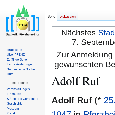
Seite
Diskussion
Nächstes
Stad
7. Septembe
Hauptseite
Zur Anmeldung a
Über PFENZ
Zufällige Seite
gewünschten Be
Letzte Änderungen
Semantische Suche
Adolf Ruf
Hilfe
Themenportale
Veranstaltungen
Einkaufen
Zur
Zur
Adolf Ruf
(*
25
Städte und Gemeinden
Navigation
Suche
Geschichte
springen
springen
Museum
1947
in
Pforzhe
Kunst