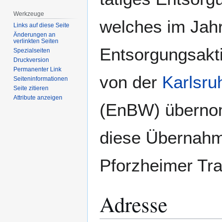
Werkzeuge
welches im Jah
Links auf diese Seite
Änderungen an
verlinkten Seiten
Entsorgungsakti
Spezialseiten
Druckversion
Permanenter Link
von der
Karlsru
Seiten­­informationen
Seite zitieren
Attribute anzeigen
(EnBW) überno
diese Übernahm
Pforzheimer Tr
Adresse