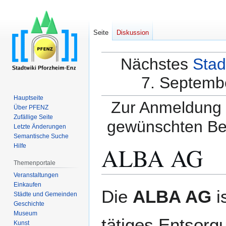
Seite
Diskussion
Nächstes
Stad
7. Septembe
Hauptseite
Zur Anmeldung a
Über PFENZ
Zufällige Seite
gewünschten Be
Letzte Änderungen
Semantische Suche
ALBA AG
Hilfe
Themenportale
Veranstaltungen
Einkaufen
Zur
Zur
Die
ALBA AG
is
Städte und Gemeinden
Navigation
Suche
Geschichte
springen
springen
Museum
tätiges Entsor
Kunst